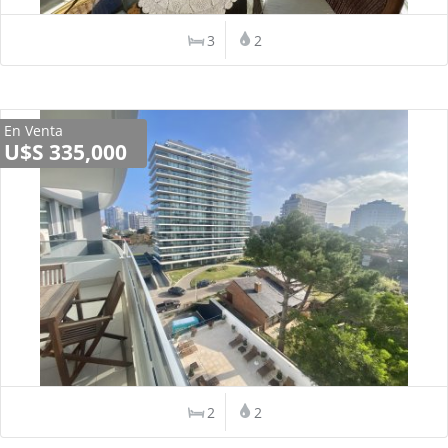
3
2
En Venta
U$S 335,000
2
2