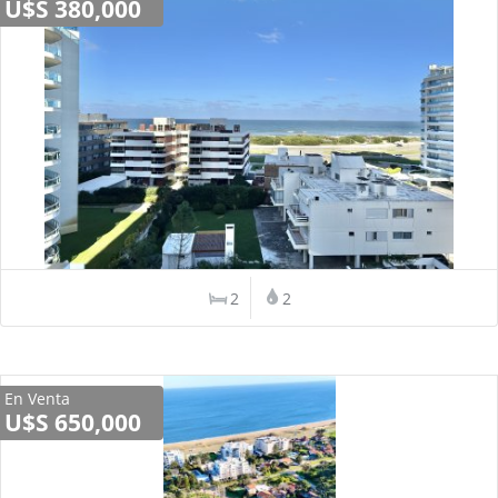
U$S 380,000
2
2
En Venta
U$S 650,000