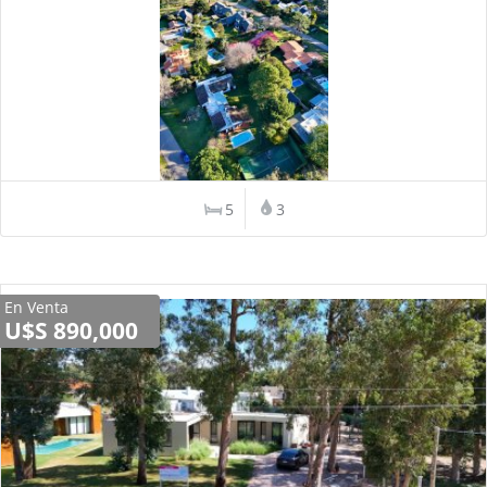
5
3
En Venta
U$S 890,000