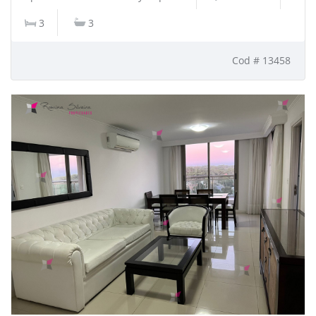
3
3
Cod # 13458