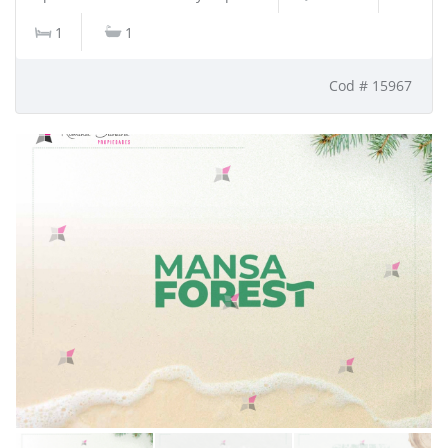
1
1
Cod # 15967