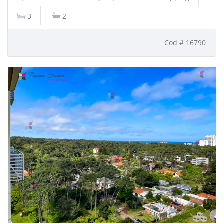
3
2
Cod # 16790