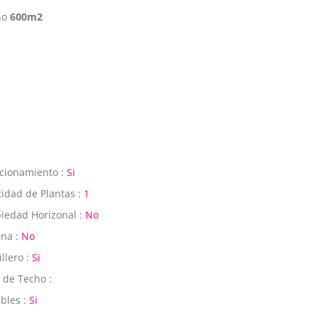
eno
600m2
cionamiento :
Si
idad de Plantas :
1
iedad Horizonal :
No
ina :
No
illero :
Si
 de Techo :
bles :
Si