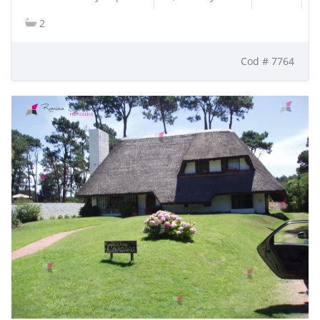
2
Cod # 7764