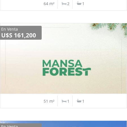
64 m²
2
1
En Venta
U$S 161,200
51 m²
1
1
En Venta