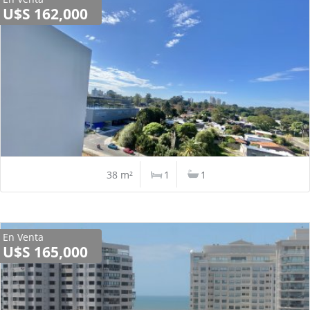
U$S 162,000
38 m²
1
1
En Venta
U$S 165,000