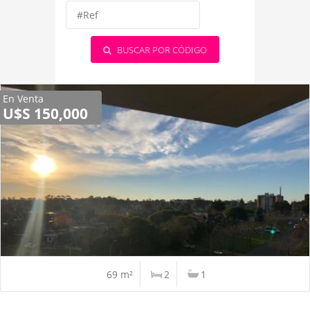
BUSCAR POR CÓDIGO
En Venta
U$S 150,000
69 m²
2
1