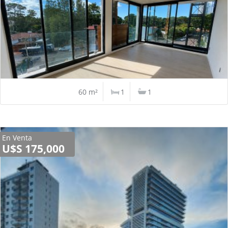
60 m²
1
1
En Venta
U$S 175,000