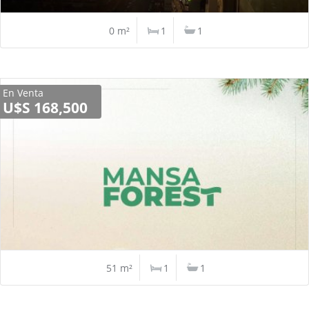
0 m²
1
1
En Venta
U$S 168,500
51 m²
1
1