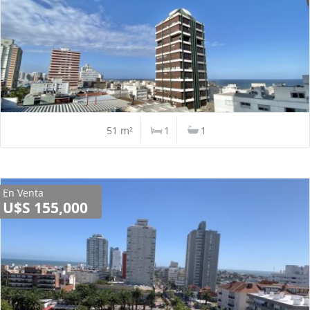
51 m²
1
1
En Venta
U$S 155,000