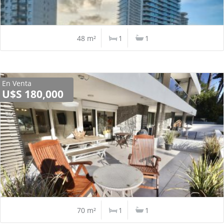
48 m²
1
1
En Venta
U$S 180,000
70 m²
1
1